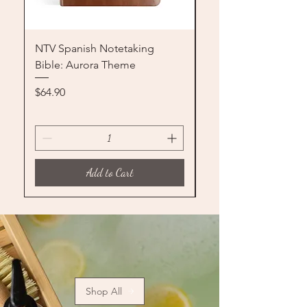
NTV Spanish Notetaking
Bible Gel Highlighte
Bible: Aurora Theme
Pens No Bleed - Set 
Price
Price
$64.90
$10.99
Add to Cart
Shop All