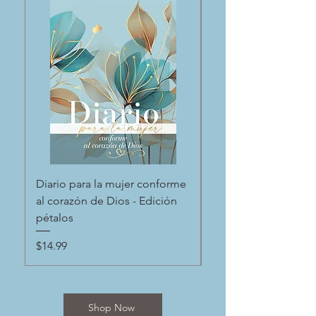
Diario para la mujer conforme
Diario espiral con f
al corazón de Dios - Edición
“Confía en el Señor”
pétalos
Proverbios 3:5
Price
Price
$14.99
$9.99
Shop Now