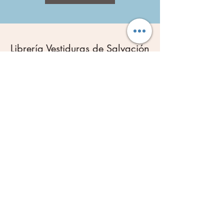
Librería Vestiduras de Salvación
Subscribe Form
Submit
Libreriavds@hotmail.com
904-777-8043