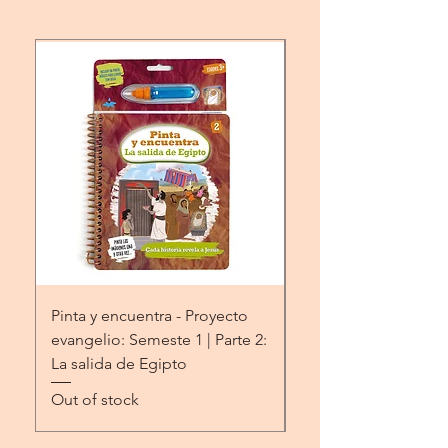
Pinta y encuentra - Proyecto
Una palabra de Dios 
evangelio: Semeste 1 | Parte 2:
libro para colorear
La salida de Egipto
Price
$9.99
Out of stock