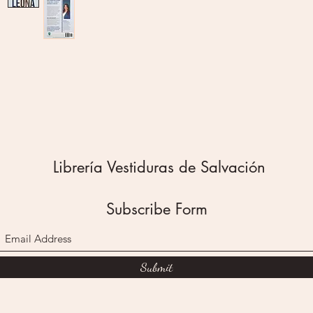
llevará 
para lle
proveerá
para abr
pues la 
estado 
déjaselo
puedes 
libertad
gatita p
Librería Vestiduras de Salvación
fuiste d
Subscribe Form
Submit