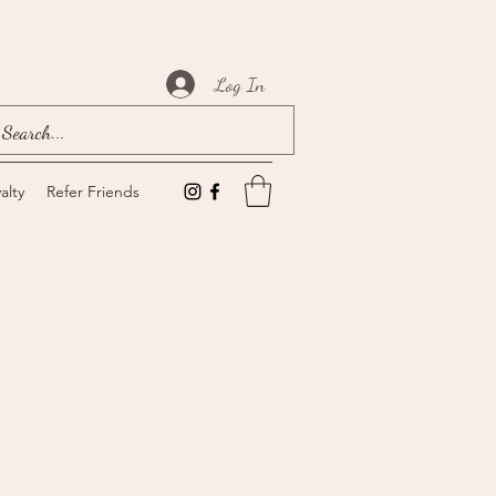
Log In
alty
Refer Friends