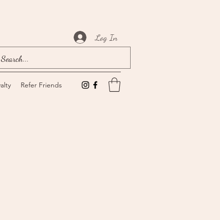
Log In
alty
Refer Friends