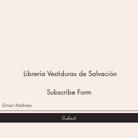
familiar
propia 
Este lib
principa
idea cen
es ayud
concept
nuestra
comisio
con el 
Librería Vestiduras de Salvación
principi
que con
enviarl
Subscribe Form
con las
Submit