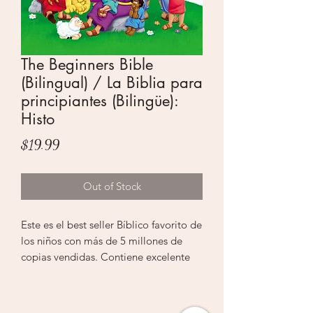
The Beginners Bible
(Bilingual) / La Biblia para
principiantes (Bilingüe):
Histo
Price
$19.99
Out of Stock
Este es el best seller Bíblico favorito de
los niños con más de 5 millones de
copias vendidas. Contiene excelente
material educativo para que los niños
aprendan a leer a través de todas las
historias de la Biblia. Sus imágenes y