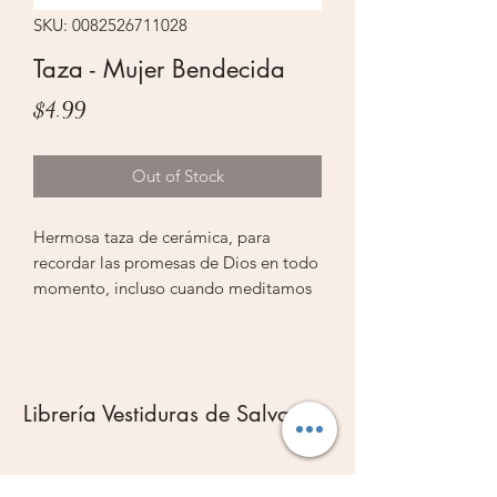
SKU: 0082526711028
Taza - Mujer Bendecida
Price
$4.99
Out of Stock
Hermosa taza de cerámica, para
recordar las promesas de Dios en todo
momento, incluso cuando meditamos
en su palabra y tomamos una tacita de
café. Un lindo detalle para una persona
especial, ideal para regalar en
cualquier evento u ocasión. Taza
Librería Vestiduras de Salvación
inspirada en el mensaje "Mujer
bendecida".
Subscribe Form
Acerca de este artículo: