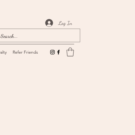
Log In
alty
Refer Friends