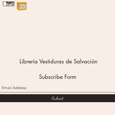
sorbo s
aprecio
gracia 
¡Haz de
especia
combinan
Caracter
Mugs de
Ceramic
Resiste
Librería Vestiduras de Salvación
Ilustraci
Subscribe Form
Submit