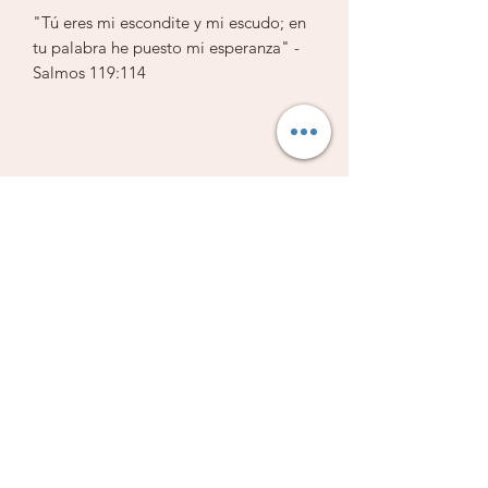
"Tú eres mi escondite y mi escudo; en
tu palabra he puesto mi esperanza" -
Salmos 119:114
Marcador de libros en combinacion
con bolígrafo.
Cada uno con un versículo bíblico
diferente.
Librería Vestiduras de Salvación
Individualmente empacado.
Dimensiones: 15.7 x 1.8 pulgadas (14.5
x 4.5 cm)
Subscribe Form
Submit
Libreriavds@hotmail.com