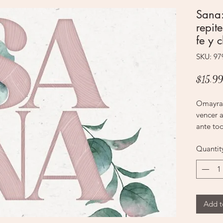
Sana:
repit
fe y 
SKU: 9
$15.99
Omayra 
vencer 
ante tod
experien
Quantit
un reco
sanidad
que int
una exit
Omayra 
Add t
soñar, c
sanidad 