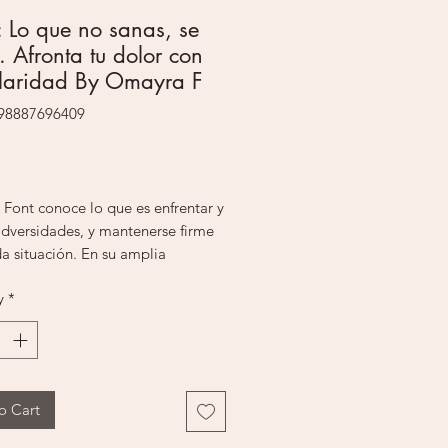
 Lo que no sanas, se
e. Afronta tu dolor con
claridad By Omayra F
798887696409
Price
Font conoce lo que es enfrentar y
adversidades, y mantenerse firme
a situación. En su amplia
cia, te lleva en este libro a hacer
y
*
rrido profundo por el proceso de
 emocional desde una perspectiva
egra psicología y fe.Después de
osa serie de libros, donde
animó a las mujeres a valorarse,
o Cart
rear y emprender, observó que la
representa una evolución natural,