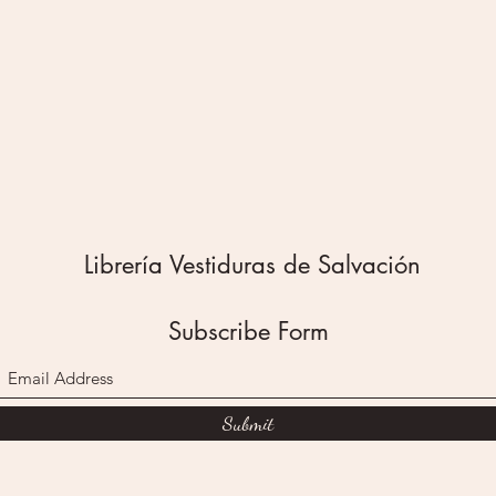
y es ab
seguir c
indispe
la actua
moderna
vida se 
bienesta
los amig
de trae
te guía 
Librería Vestiduras de Salvación
dolor co
fuerte q
pasado, 
Subscribe Form
propósit
invitaci
restaura
Submit
vida ple