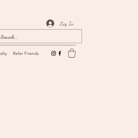
Log In
alty
Refer Friends