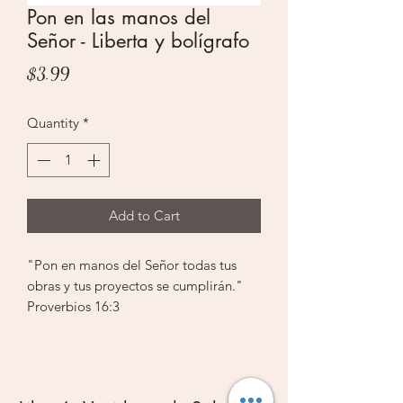
Pon en las manos del
Señor - Liberta y bolígrafo
Price
$3.99
Quantity
*
Add to Cart
"Pon en manos del Señor todas tus
obras y tus proyectos se cumplirán."
Proverbios 16:3
Libreta de anotaciones con bolígrafo
Tamaño de la libreta de anotaciones:
4.25 x 3 pulgadas (110 x 75 mm)
Contiene 80 páginas