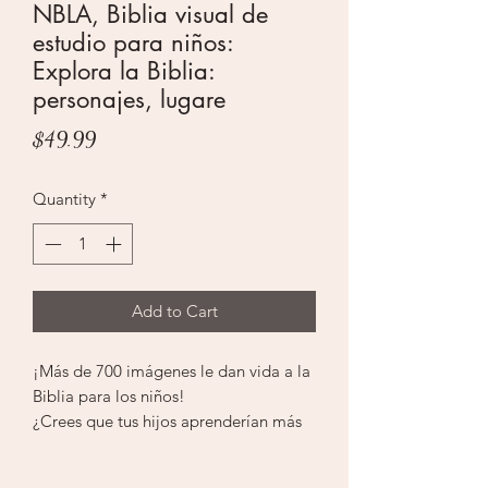
NBLA, Biblia visual de
estudio para niños:
Explora la Biblia:
personajes, lugare
Price
$49.99
Quantity
*
Add to Cart
¡Más de 700 imágenes le dan vida a la
Biblia para los niños!
¿Crees que tus hijos aprenderían más
de forma visual? ¡Entonces, esta es la
Biblia para ellos! La NBLA Biblia visual