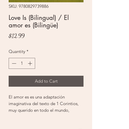
SKU: 9780829739886
Love Is (Bilingual) / El
amor es (Bilingüe)
Price
$12.99
Quantity
*
Add to Cart
El amor es es una adaptación
imaginativa del texto de 1 Corintios,
muy querido en todo el mundo,
acompañado de impresionantes
ilustraciones. Con una lámina brillante