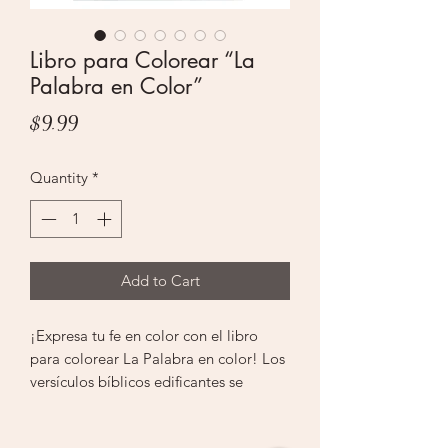
Libro para Colorear “La
Palabra en Color”
Price
$9.99
Quantity
*
Add to Cart
¡Expresa tu fe en color con el libro
para colorear La Palabra en color! Los
versículos bíblicos edificantes se
presentan artísticamente a través de
imágenes detalladas, ofreciendo una