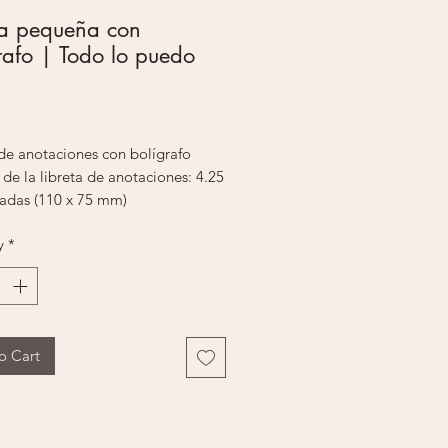
ta pequeña con
rafo | Todo lo puedo
rice
 de anotaciones con bolígrafo
de la libreta de anotaciones: 4.25
gadas (110 x 75 mm)
e 80 páginas
y
*
del bolígrafo: 4.25 pulgadas (110
 individual
o Cart