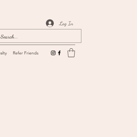
Log In
alty
Refer Friends