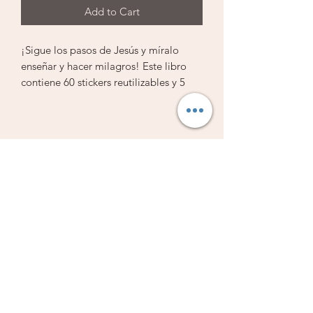
Add to Cart
¡Sigue los pasos de Jesús y míralo
enseñar y hacer milagros! Este libro
contiene 60 stickers reutilizables y 5
escenas desplegables.
Librería Vestiduras de Salvación
Subscribe Form
Submit