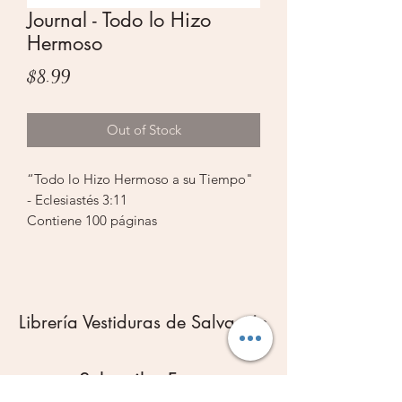
Journal - Todo lo Hizo
Hermoso
Price
$8.99
Out of Stock
“Todo lo Hizo Hermoso a su Tiempo"
- Eclesiastés 3:11
Contiene 100 páginas
Tamaño: 5.8 x 8.25 púlg. (148 x 210
mm)
Librería Vestiduras de Salvación
Subscribe Form