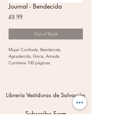
Journal - Bendecida
Price
$8.99
Out of Stock
Mujer Confiada, Bendecida,
Agradecida, Única, Amada
Contiene 100 páginas
Tamaño: 5.8 x 8.25 púlg. (148 x 210
mm)
Librería Vestiduras de Salvación
Subscribe Form