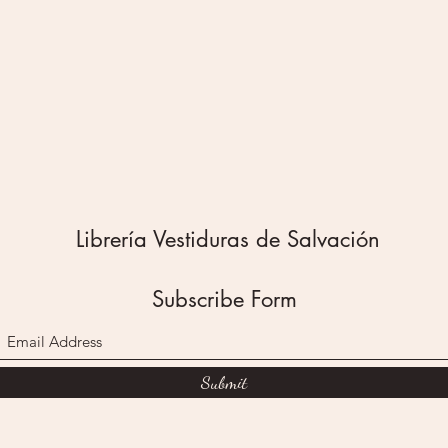
corazon
que viv
a cada 
único y
intenció
sintamo
vidas!
Este dia
Cuarent
Propuest
Librería Vestiduras de Salvación
diario
Espacios
hacer c
Subscribe Form
Desafío
en tu e
Preciosa
Submit
letterin
Diseño 
lectura