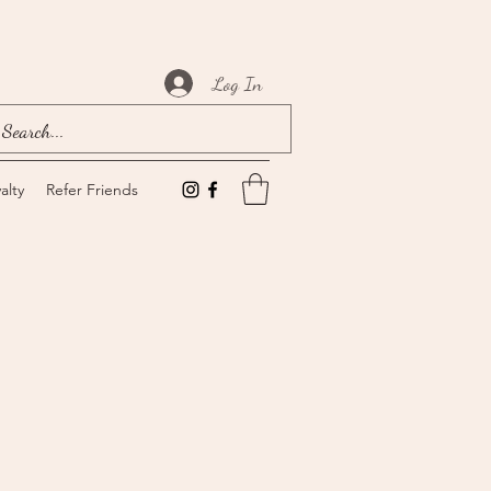
Log In
alty
Refer Friends