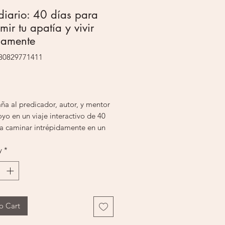
diario: 40 días para
mir tu apatía y vivir
samente
780829771411
Price
a al predicador, autor, y mentor
royo en un viaje interactivo de 40
ra caminar intrépidamente en un
 apatía. Incendiario te desafía a
y
*
 encontrar la pasión que falta en
y encender la llama del
mo en tu corazón para vivir
mente para él y sus propósitos.
ración de hoy está rodeada de
o Cart
os que absorben sus pasiones y
la llama del entusiasmo en sus