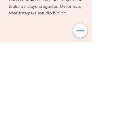
Biblia e incluye preguntas. Un formato
excelente para estudio bíblico
individual o en grupo
Librería Vestiduras de Salvación
Subscribe Form
Submit
Libreriavds@hotmail.com
904-777-8043