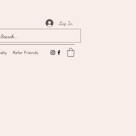
Log In
alty
Refer Friends