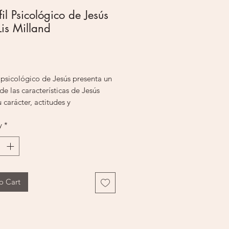
fil Psicológico de Jesús
Lis Milland
Price
l psicológico de Jesús presenta un
de las características de Jesús
 carácter, actitudes y
amientos. Este compendio de los
y
*
de Jesús muestra en detalle cómo
odo en el campo de las emociones
demostró una personalidad
 en la sensibilidad.
o Cart