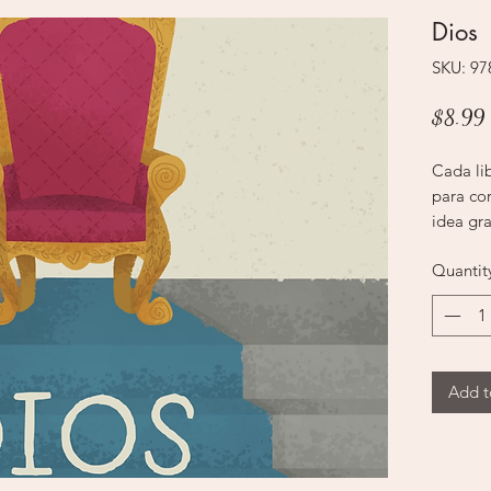
Dios
SKU: 9
$8.99
Cada lib
para co
idea gra
concisas
Quantit
ayudará
un ente
Palabra
Cada lib
para co
Add t
idea gra
concisas
ayudará
un ente