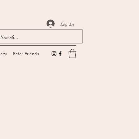
Log In
alty
Refer Friends