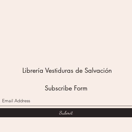
Palabra
escrito
está dis
desarro
que incl
humanid
permiti
conversa
edad má
Librería Vestiduras de Salvación
Subscribe Form
Submit