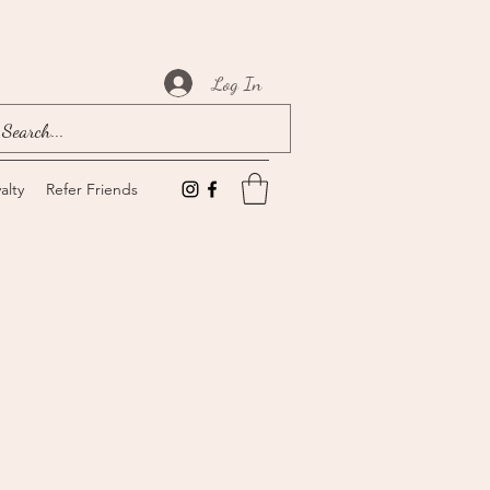
Log In
alty
Refer Friends