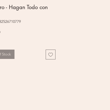
ro - Hagan Todo con
082526710779
Price
9
f Stock