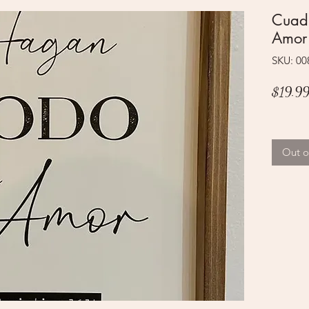
Cuad
Amor
SKU: 0
$19.9
Out o