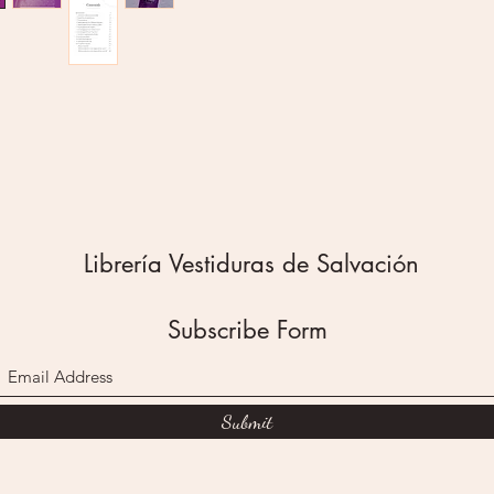
descubr
millone
Ya sea q
el enfo
Chapman
ayudará
profundo
pareja,
Los 5 le
como rev
Librería Vestiduras de Salvación
las comp
hoy en d
verdades
Subscribe Form
sabidurí
funciona
Incluye 
de la p
Submit
lenguaje