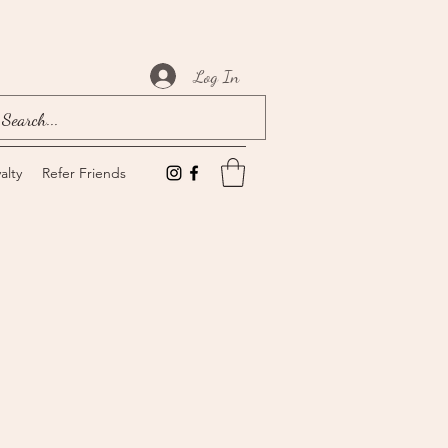
Log In
alty
Refer Friends