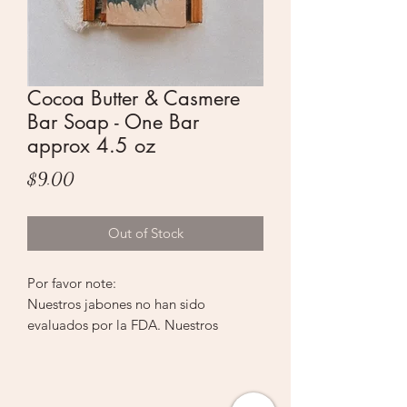
Cocoa Butter & Casmere
Bar Soap - One Bar
approx 4.5 oz
Price
$9.00
Out of Stock
Por favor note:
Nuestros jabones no han sido
evaluados por la FDA. Nuestros
jabones son solo para uso externo.
Aunque los ingredientes son naturales
y no tóxicos, no se deben consumir y