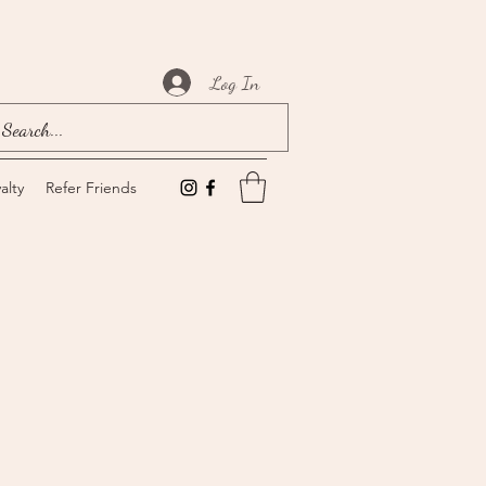
Log In
alty
Refer Friends