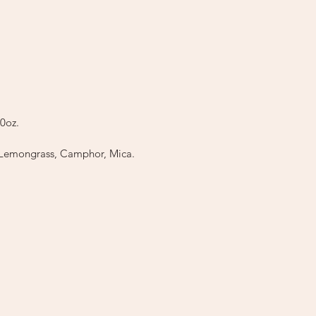
es a algún ingrediente. Si tienes
sible, realiza una prueba de
antes de usar. Al comprar en
sitio, aceptas este descargo de
abilidad y usas los productos bajo
o riesgo.
.0oz.
s, Lemongrass, Camphor, Mica.