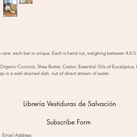
reaccion
piel sen
alergia 
nuestro 
respons
tu propi
 care. each bar is unique. Each is hand cut, weighing between 4.0-5
Organic Coconut, Shea Butter, Castor, Essential Oils of Eucalyptu
ep in a well-drained dish, out of direct stream of water.
Librería Vestiduras de Salvación
Subscribe Form