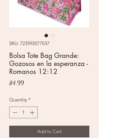
SKU: 723592077037
Bolsa Tote Bag Grande:
Gozosos en la esperanza -
Romanos 12:12
Price
$4.99
Quantity
*
Add to Cart