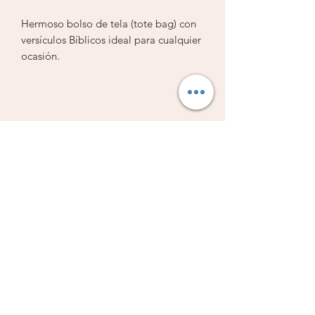
Hermoso bolso de tela (tote bag) con
versículos Bíblicos ideal para cualquier
ocasión.
- Asas de tela
- Diseño en ambos lados del bolso
- Tela de yute de alta calidad a todo
color
Librería Vestiduras de Salvación
Subscribe Form
Submit
Libreriavds@hotmail.com