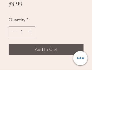
Price
$4.99
Quantity
*
Add to Cart
Librería Vestiduras de Salvación
Subscribe Form
Submit