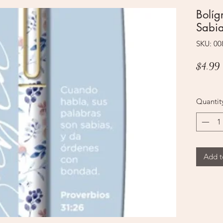
Bolíg
Sabi
SKU: 0
P
$4.99
Quantit
Add t