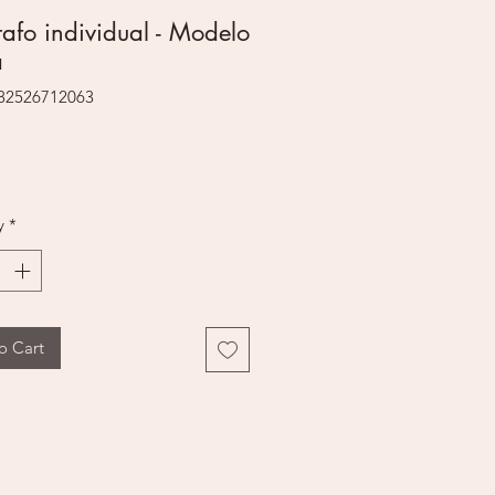
rafo individual - Modelo
a
082526712063
rice
y
*
o Cart