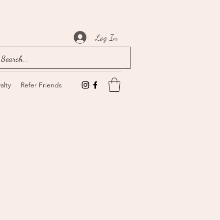
Log In
alty
Refer Friends