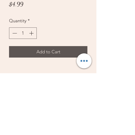
Price
$4.99
Quantity
*
Add to Cart
Librería Vestiduras de Salvación
Subscribe Form
Submit