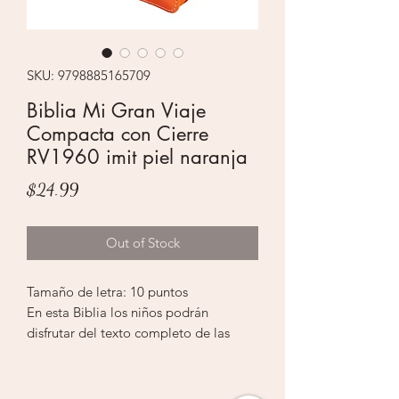
SKU: 9798885165709
Biblia Mi Gran Viaje
Compacta con Cierre
RV1960 imit piel naranja
Price
$24.99
Out of Stock
Tamaño de letra: 10 puntos
En esta Biblia los niños podrán
disfrutar del texto completo de las
Escrituras en Reina Valera de 1960
combinado con láminas a todo color
con dibujos de las escenas más