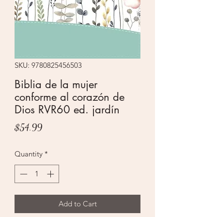
SKU: 9780825456503
Biblia de la mujer
conforme al corazón de
Dios RVR60 ed. jardín
Price
$54.99
Quantity
*
Add to Cart