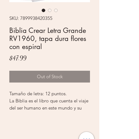
SKU: 7899938420355
Biblia Crear Letra Grande
RV1960, tapa dura flores
con espiral
Price
$47.99
Out of Stock
Tamaño de letra: 12 puntos.
La Biblia es el libro que cuenta el viaje
del ser humano en este mundo y su
relación con el Dios Creador y
Salvador. Con esto en mente, la
Sociedad Bíblica Brasileña preparó
esta Biblia centrándose en la