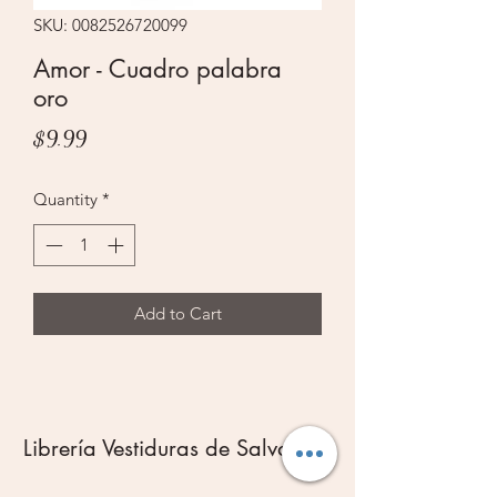
SKU: 0082526720099
Amor - Cuadro palabra
oro
Price
$9.99
Quantity
*
Add to Cart
Librería Vestiduras de Salvación