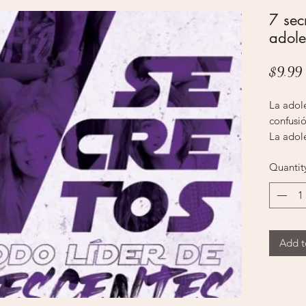
7 sec
adole
$9.99
La adol
confusi
La adol
confusi
Quantit
demanda
de la ig
mejor. 
el auto
indispen
Add t
minister