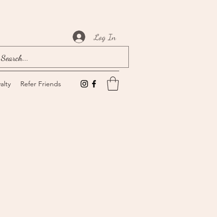
Log In
alty
Refer Friends