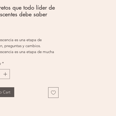
retos que todo líder de
scentes debe saber
Price
escencia es una etapa de
ón, preguntas y cambios.
escencia es una etapa de mucha
ón, preguntas y cambios que
y
*
 un acercamiento sabio de parte
lesia para poder pastorearlos
En este simple pero poderoso libro
 comparte 7 secretos
sables para desarrollar un
o Cart
io eficaz con los adolescentes.