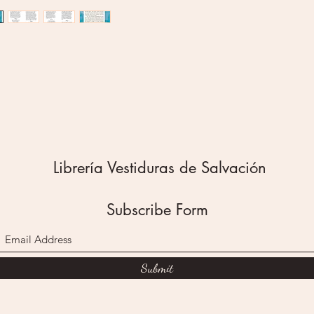
emparej
bíblica
mujeres
tranquil
Librería Vestiduras de Salvación
Subscribe Form
Submit