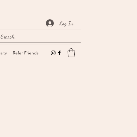
Log In
alty
Refer Friends