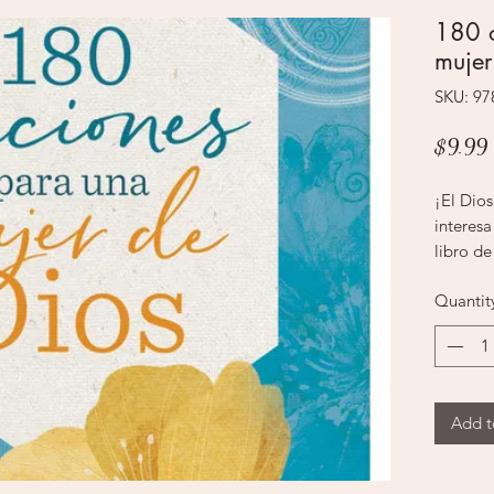
180 o
mujer
SKU: 9
$9.99
¡El Dio
interesa
libro de
hermoso
Quantit
cualquie
celestia
tamaño 
corazón.
bendicio
Add t
contenta
descanso
Cada or