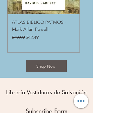
ATLAS BÍBLICO PATMOS -
Atlas bíblico de Tynda
Mark Allan Powell
Barry J. Beitzel and Li
Hudson
Regular Price
Sale Price
$49.99
$42.49
Regular Price
$54.99
Shop Now
Librería Vestiduras de Salvación
Subscribe Form