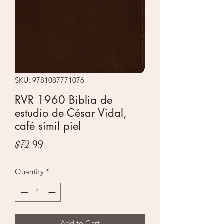
SKU: 9781087771076
RVR 1960 Biblia de
estudio de César Vidal,
café símil piel
Price
$72.99
Quantity
*
Add to Cart