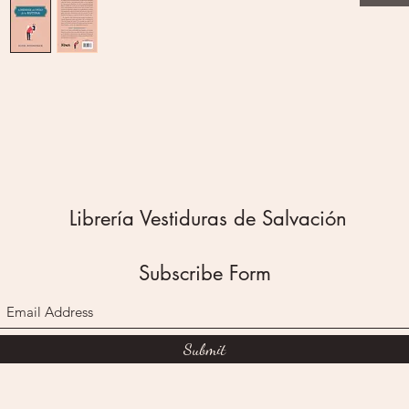
(con ing
supuesto
esté rel
olvidars
medio d
estas c
Es verd
el peso
Cada ma
lista de
Librería Vestiduras de Salvación
niños y 
tiempo 
de tranq
Subscribe Form
quehacer
trabajo)
prepara
Submit
(con ing
supuesto
esté rel