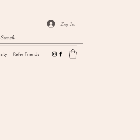
Log In
alty
Refer Friends