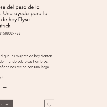
ese del peso de la
a: Una ayuda para la
 de hoy-Elyse
trick
781588027788
rice
ad que las mujeres de hoy sienten
 del mundo sobre sus hombros.
ñana nos recibe con una larga
 cosas por hacer: despertar a los
y
*
prepararlos para que lleguen a
a la escuela, tener un momento
uilidad, hacer todos los
es del día (sea en casa o el
, pasar una hora en el gimnasio,
o Cart
r una comida deliciosa y sabrosa