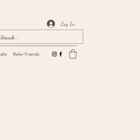
Log In
alty
Refer Friends