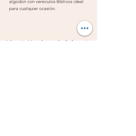
algodón con versículos Bíblicos ideal
para cualquier ocasión.
- Asas de cuerda
- Diseño en ambos lados del bolso
- Algodón de alta calidad
Librería Vestiduras de Salvación
Subscribe Form
Submit
Libreriavds@hotmail.com
904-777-8043