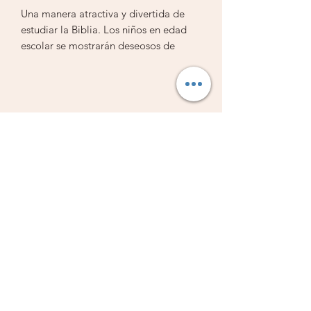
Una manera atractiva y divertida de
estudiar la Biblia. Los niños en edad
escolar se mostrarán deseosos de
resolver los entretenimietos contenidos
en este libro como juegos,
crucigramas, acertijos y busca de
palabras. Tiene “curiosidades” bíblicas
Librería Vestiduras de Salvación
que despiertan el interés por conocer
más de la Biblia.
Subscribe Form
Submit
Libreriavds@hotmail.com