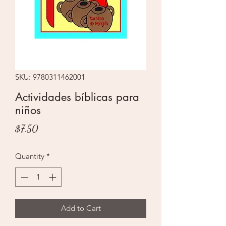
SKU: 9780311462001
Actividades bíblicas para
niños
Price
$7.50
Quantity
*
Add to Cart