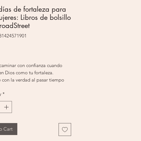
ías de fortaleza para
jeres: Libros de bolsillo
roadStreet
781424571901
Price
caminar con confianza cuando
en Dios como tu fortaleza.
 con la verdad al pasar tiempo
, reflexionando sobre estos
y
*
ales, pasajes bíblicos y
s. Al pasar tiempo con Él, te
de paz y esperanza.
 de fortaleza para las mujeres es
ional de bolsillo que te anima a
o Cart
iempo con tu Creador. Al
rar con oración estos devocionales