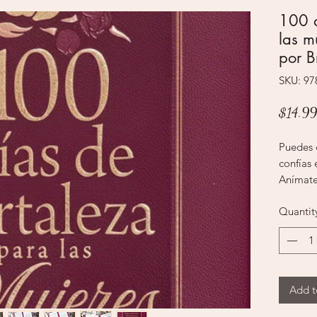
100 d
las mu
por B
SKU: 9
$14.99
Puedes 
confías 
Anímate
con Dios
Quantit
devocion
oracione
llenará 
100 días
un devoc
Add t
pasar t
conside